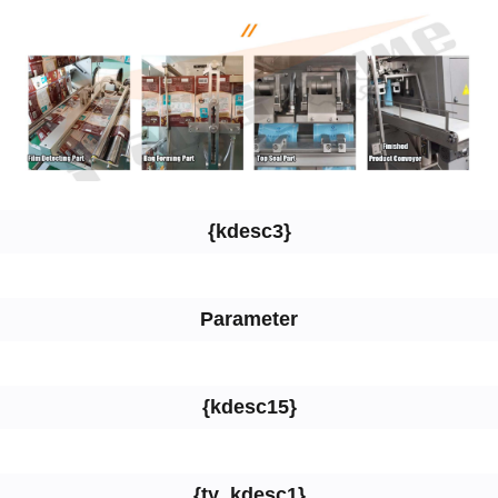
{kdesc3}
Parameter
{kdesc15}
{ty_kdesc1}