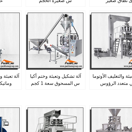
 نطاق صغير
س صغيرة الحجم
غي
ئة والتغليف الأوتوما
آلة تشكيل وتعبئة وختم أكيا
آلة تعبئة 
ي متعدد الرؤوس
س المسحوق سعة 1 كجم
وماتيكية 