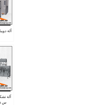
آلة دوي
آلة تشك
س ذا