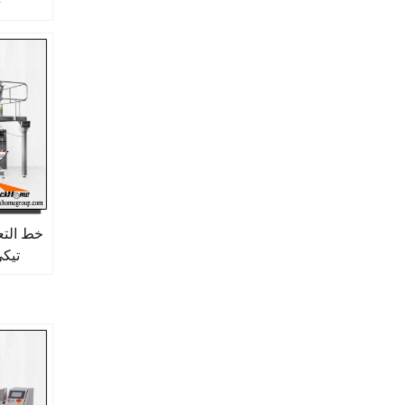
ى
خط التعب
تيك