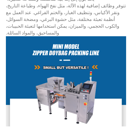
تتوفر وظائف إضافية لهذه الآلة، مثل نفخ الهواء، وطباعة التاريخ،
ونقر الأكياس، وتنظيف الغبار، والختم الفراغي. عند العمل مع
أنظمة تعبئة مختلفة، مثل حشوة البرغي، ومضخة السوائل،
والكوب الحجمي، والميزان، يمكن استخدامها لتعبئة الحبيبات،
والمساحيق، والمواد السائلة.