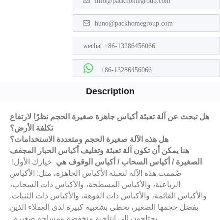
info@packhomegroup.com
huno@packhomegroup.com
wechat:+86-13286456066
+86-13286456066
Description
هل تبحث عن آلة تعبئة أكياس جاهزة صغيرة الحجم نظرًا لارتفاع
تكلفة الأرض؟
هل هذه الآلة صغيرة الحجم ومتعددة الاستخدامات؟
هنا يمكن أن تكون
آلة تعبئة وتغليف أكياس الحبار المجفف
الصغيرة / أكياس السحاب / أكياس الوقوف هي
خيارك الأول!
صُممت هذه الآلة لتعبئة الأكياس الجاهزة، مثل: الأكياس
الرباعية، والأكياس المسطحة، والأكياس ذات السحاب،
والأكياس القائمة، والأكياس ذات الفوهة، والأكياس ذات الثنيات.
بفضل حجمها الصغير، تحظى بشعبية كبيرة لدى العملاء الذين
يحتاجون إلى إنتاجية منخفضة ومساحة صغيرة.