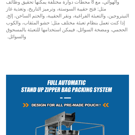
والهوائي، مع 8 محطات دوارة مختلفة يمكنها تحقيق وظائف
مثل: فتح حقيبة السوستة، وترميز التاريخ، وتغذية غاز
النيتروجين، والتعبئة الفراغية، ونقر الحقيبة، والختم الساخن، إلخ.
إذا كنت تعمل بنظام تعبئة مختلف مثل: حشو المثقاب، والكوب
الحجمي، ومضخة السوائل، فيمكن استخدامها للتعبئة بالمسحوق
والسوائل.